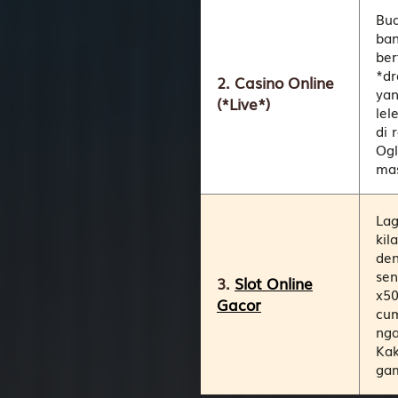
Bua
ban
be
*dr
2. Casino Online
yan
(*Live*)
lel
di 
Ogl
mas
Lag
kil
den
sen
3.
Slot Online
x50
Gacor
cum
nga
Kak
gam