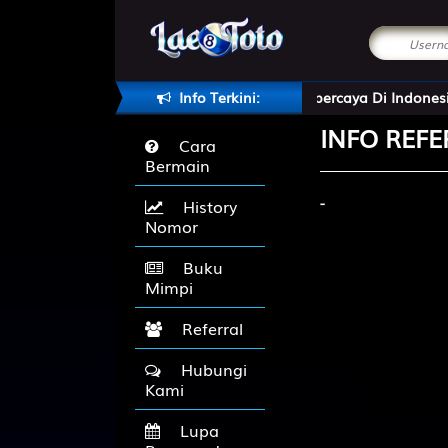
Togel Online Terbaik Dan terpercaya Di Indonesia Laetoto, Ras
Info Terkini:
INFO REFE
Cara
Bermain
-
History
Nomor
Buku
Mimpi
Referral
Hubungi
Kami
Lupa