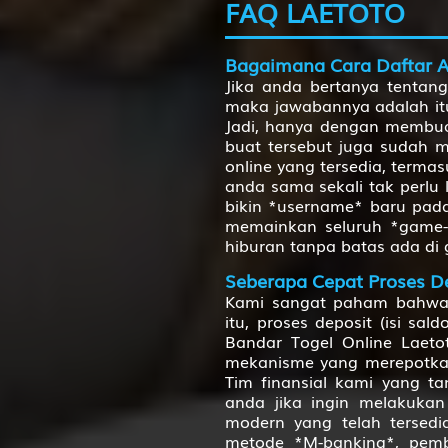
FAQ LAETOTO
Bagaimana Cara Daftar A
Jika anda bertanya tentan
maka jawabannya adalah itu
Jadi, hanya dengan membuat
buat tersebut juga sudah 
online yang tersedia, termas
anda sama sekali tak perlu 
bikin *username* baru pada
memainkan seluruh *game-ga
hiburan tanpa batas ada d
Seberapa Cepat Proses D
Kami sangat paham bahwa 
itu, proses deposit (isi sa
Bandar Togel Online Laeto
mekanisme yang merepotkan a
Tim finansial kami yang 
anda jika ingin melakukan
modern yang telah tersedia
metode *M-banking*, pemba