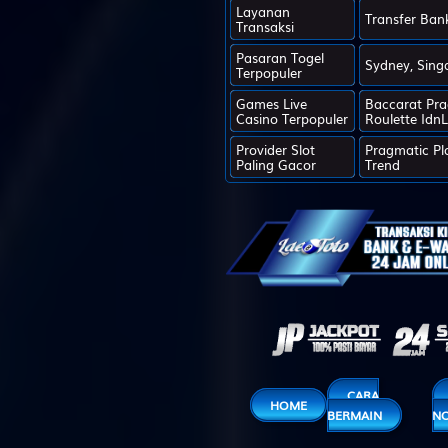
Layanan
Transfer Ban
Transaksi
Pasaran Togel
Sydney, Sin
Terpopuler
Games Live
Baccarat Pra
Casino Terpopuler
Roulette IdnL
Provider Slot
Pragmatic Pla
Paling Gacor
Trend
CARA
HOME
BERMAIN
N