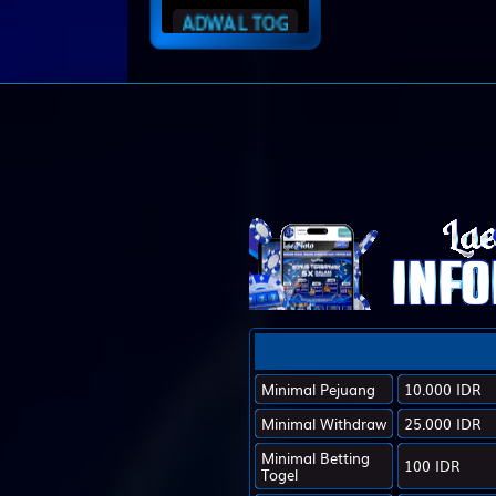
JADWAL TOGEL
30-07-2026
23:04:12
Minimal Pejuang
10.000 IDR
Minimal Withdraw
25.000 IDR
Minimal Betting
100 IDR
Togel