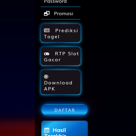
Password
Promosi
Prediksi
Togel
RTP Slot
Gacor
Download
APK
DAFTAR
Hasil
Terakhir