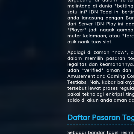
melintang di dunia *bettin
satu ini? IDN Togel ini be
anda langsung dengan Band
dari Server IDN Play ini a
*Player* jadi nggak gampa
muter kelamaan, atau *force
asik narik tuas slot.
Apalagi di zaman *now*, a
dalam memilih pasaran t
legalitas dan keamanannya.
udah *verified* aman dan p
Amusement and Gaming Corp
Testlabs. Nah, kabar baikny
tersebut lewat proses regul
pakai teknologi enkripsi tin
saldo di akun anda aman dar
Daftar Pasaran Tog
Sebagai bandar togel resmi